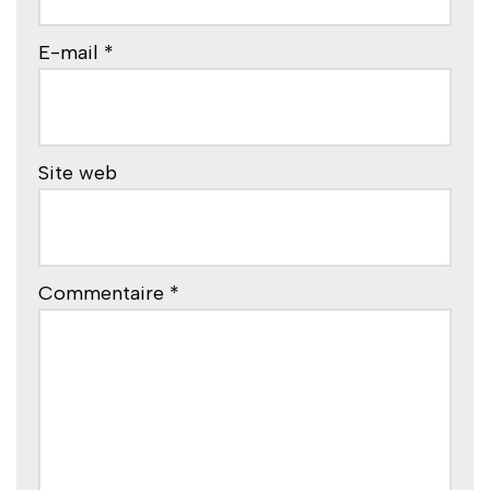
a
t
E-mail
*
i
v
e
:
Site web
Commentaire
*