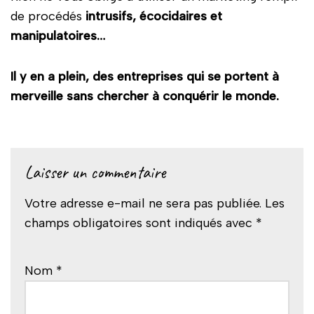
de procédés
intrusifs, écocidaires et
manipulatoires…
Il y en a plein, des entreprises qui se portent à
merveille sans chercher à conquérir le monde.
Laisser un commentaire
Votre adresse e-mail ne sera pas publiée.
A
Les
champs obligatoires sont indiqués avec
l
*
t
e
Nom
*
r
n